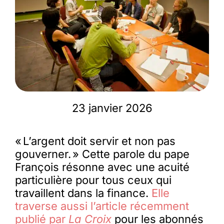
Membres
L’actu
Nous soutenir
23 janvier 2026
La revue Responsables
« L’argent doit servir et non pas
gouverner. » Cette parole du pape
François résonne avec une acuité
particulière pour tous ceux qui
travaillent dans la finance.
Elle
traverse aussi l’article récemment
publié par
La Croix
pour les abonnés