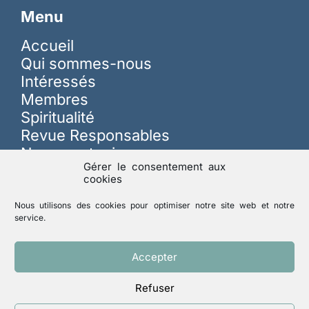
Menu
Accueil
Qui sommes-nous
Intéressés
Membres
Spiritualité
Revue Responsables
Nous soutenir
Gérer le consentement aux
cookies
Sur les réseaux
Nous utilisons des cookies pour optimiser notre site web et notre
service.
Lutte contre les abus
Accepter
Refuser
Mentions légales