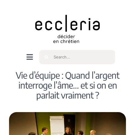
Skip
to
content
Rechercher
Navigation
à
Accueil
Vie d’équipe : Quand l’argent
bascule
interroge l’âme… et si on en
Qui sommes nous ?
parlait vraiment ?
Intéressés
Spiritualité