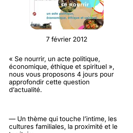
Membres
L’actu
7 février 2012
Nous soutenir
« Se nourrir, un acte politique,
économique, éthique et spirituel »,
nous vous proposons 4 jours pour
La revue Responsables
approfondir cette question
d’actualité.
— Un thème qui touche l’intime, les
cultures familiales, la proximité et le