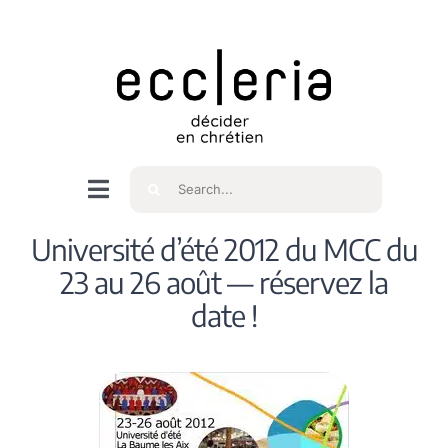
Skip
to
content
Rechercher
Navigation
à
Accueil
Université d’été 2012 du MCC du
bascule
23 au 26 août — réservez la
Qui sommes nous ?
date !
Intéressés
Spiritualité