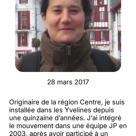
Membres
L’actu
Nous soutenir
La revue Responsables
28 mars 2017
Originaire de la région Centre, je suis
installée dans les Yvelines depuis
une quinzaine d’années. J’ai intégré
le mouvement dans une équipe JP en
2003, après avoir participé à un