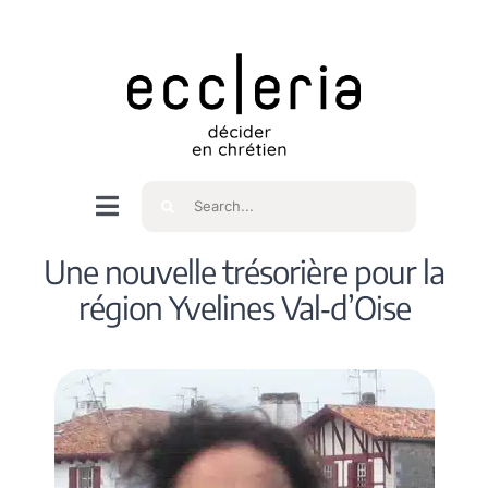
Skip
to
content
Rechercher
Navigation
à
Accueil
Une nouvelle trésorière pour la
bascule
région Yvelines Val‑d’Oise
Qui sommes nous ?
Intéressés
Spiritualité