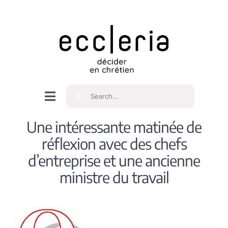
Skip
to
content
Rechercher
Navigation
à
Accueil
Une intéressante matinée de
bascule
réflexion avec des chefs
Qui sommes nous ?
d’entreprise et une ancienne
ministre du travail
Intéressés
Spiritualité