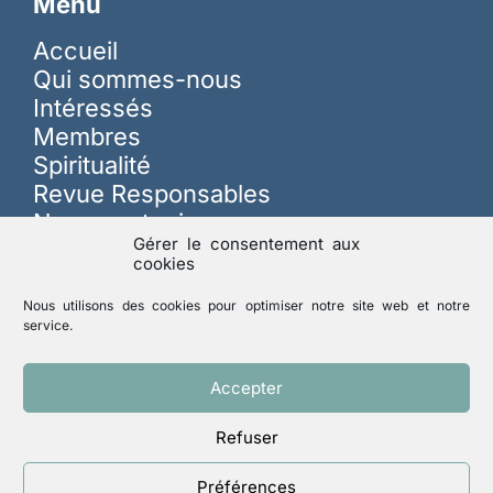
Menu
Accueil
Qui sommes-nous
Intéressés
Membres
Spiritualité
Revue Responsables
Nous soutenir
Gérer le consentement aux
cookies
Sur les réseaux
Nous utilisons des cookies pour optimiser notre site web et notre
service.
Lutte contre les abus
Accepter
Refuser
Mentions légales
Politique de confidentialité
Préférences