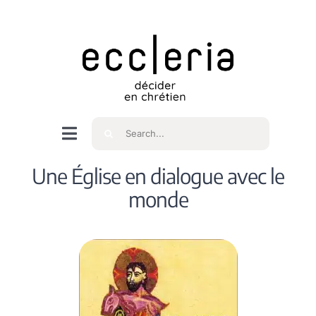
Skip
to
content
Rechercher
Navigation
à
Accueil
Une Église en dialogue avec le
bascule
monde
Qui sommes nous ?
Intéressés
Spiritualité