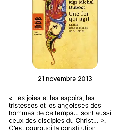
Membres
L’actu
Nous soutenir
La revue Responsables
21 novembre 2013
« Les joies et les espoirs, les
tristesses et les angoisses des
hommes de ce temps… sont aussi
ceux des disciples du Christ… ».
C’est pourquoi la constitution