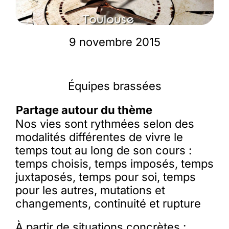
Membres
9 novembre 2015
L’actu
Équipes brassées
Nous soutenir
Partage autour du thème
Nos vies sont rythmées selon des
La revue Responsables
modalités différentes de vivre le
temps tout au long de son cours :
temps choisis, temps imposés, temps
juxtaposés, temps pour soi, temps
pour les autres, mutations et
changements, continuité et rupture
À partir de situations concrètes :