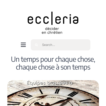
Skip
to
content
Rechercher
Navigation
à
Accueil
Un temps pour chaque chose,
bascule
chaque chose à son temps
Qui sommes nous ?
Intéressés
Spiritualité