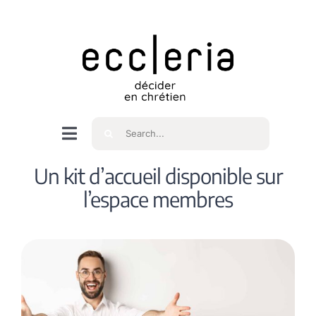
Skip
to
content
Rechercher
Navigation
à
Accueil
Un kit d’accueil disponible sur
bascule
l’espace membres
Qui sommes nous ?
Intéressés
Spiritualité