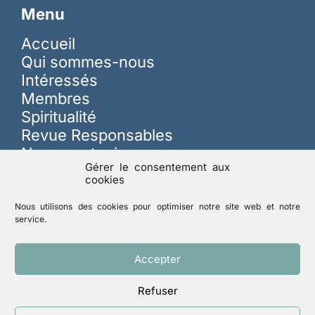
Menu
Accueil
Qui sommes-nous
Intéressés
Membres
Spiritualité
Revue Responsables
Nous soutenir
Gérer le consentement aux
cookies
Sur les réseaux
Nous utilisons des cookies pour optimiser notre site web et notre
service.
Lutte contre les abus
Accepter
Refuser
Mentions légales