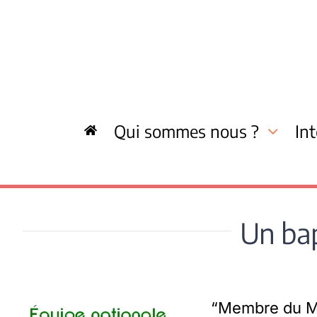
Skip
to
content
Qui sommes nous ?
In
Un bap
“Membre du MC