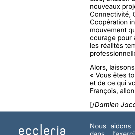
nouveaux proje
Connectivité, 
Coopération i
mouvement qu’i
courage pour a
les réalités te
professionnelle
Alors, laissons
« Vous êtes to
et de ce qui v
François, allon
[/
Damien Jaco
Nous aidons 
dans l’exerc