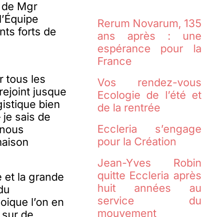
n de Mgr
l’Équipe
Rerum Novarum, 135
ints forts de
ans après : une
espérance pour la
France
 tous les
Vos rendez-vous
rejoint jusque
Ecologie de l’été et
istique bien
de la rentrée
 je sais de
Eccleria s’engage
e nous
pour la Création
maison
Jean-Yves Robin
quitte Eccleria après
e et la grande
huit années au
 du
service du
oique l’on en
mouvement
 sur de