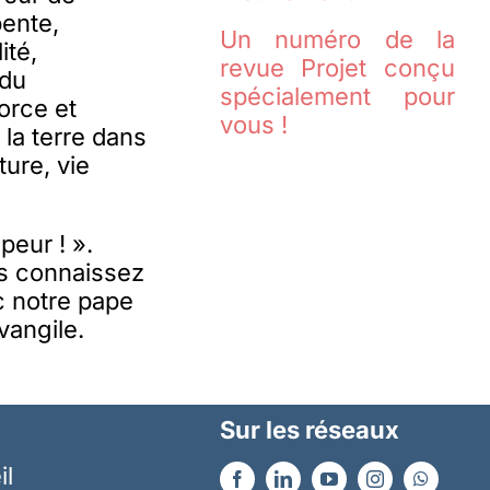
pente,
Un numéro de la
ité,
revue Projet conçu
 du
spécialement pour
orce et
vous !
la terre dans
ture, vie
peur ! ».
us connaissez
c notre pape
vangile.
Sur les réseaux
il