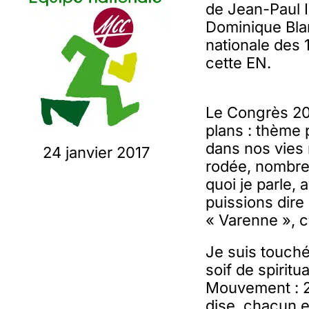
de Jean-Paul 
Dominique Bla
nationale des 1
cette EN.
Le Congrès 201
plans : thème 
dans nos vies 
24 janvier 2017
rodée, nombreu
quoi je parle, 
puissions dire
« Varenne », c’
Je suis touché
soif de spiritu
Mouvement : 2
dise, chacun e