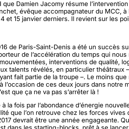
II que Damien Jacomy résume l’interventio
nchet, évêque accompagnateur du MCC, à 
4 et 15 janvier derniers. Il revient sur les po
6 de Paris-Saint-Denis a été un succès sur
porteur de l’accélération du temps qui nous 
mouvementées, interventions de qualité, log
x talents révélés, en particulier théâtraux –
ayant fait partie de la troupe –. Le moins qu
 à l’occasion de ces deux jours dans notre 
est que ça ne va pas s’arrêter là !
 à la fois par l’abondance d’énergie nouvell
alité que l’on retrouve chez les forces vives
017 devrait être une année engageante. Qu
st dans les starting-blocks, prêt à se lancer