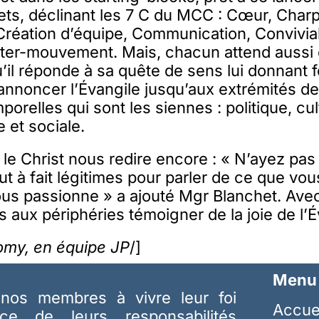
ts, déclinant les 7 C du MCC : Cœur, Char
Création d’équipe, Communication, Convivial
nter-mouvement. Mais, chacun attend aussi
l réponde à sa quête de sens lui donnant f
nnoncer l’Évangile jusqu’aux extrémités de 
mporelles qui sont les siennes : politique, cul
 et sociale.
 le Christ nous redire encore : « N’ayez pas 
ut à fait légitimes pour parler de ce que vo
ous passionne » a ajouté Mgr Blanchet. Ave
s aux périphéries témoigner de la joie de l’É
my, en équipe JP
/]
Menu
nos membres à vivre leur foi
Accue
ice de leurs responsabilités