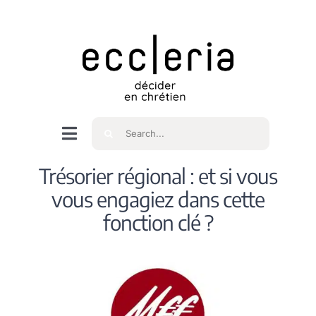
Skip
to
content
Rechercher
Navigation
à
Accueil
Trésorier régional : et si vous
bascule
vous engagiez dans cette
Qui sommes nous ?
fonction clé ?
Intéressés
Spiritualité