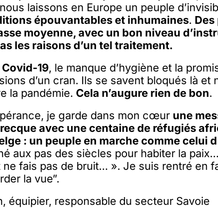
nous laissons en Europe un peuple d’invisib
itions épouvantables et inhumaines
.
Des
asse moyenne, avec un bon niveau d’instr
s les raisons d’un tel traitement.
 Covid-19
, le manque d’hygiène et la promis
sions d’un cran. Ils se savent bloqués là et 
tre la pandémie.
Cela n’augure rien de bon
.
spérance, je garde dans mon cœur
une mes
grecque avec une centaine de réfugiés afri
belge : un peuple en marche comme celui 
hé aux pas des siècles pour habiter la paix
 ne fais pas de bruit… ». Je suis rentré en f
rder la vue”.
n, équipier, responsable du secteur Savoie