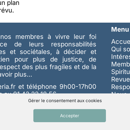
un plan
révu.
Menu
nos membres à vivre leur foi
Accue
ice de leurs responsabilités
Qui s
les et sociétales, à décider et
Intér
tien pour plus de justice, de
Memb
respect des plus fragiles et de la
Spiritu
avoir plus…
Revue
ria.fr
et téléphone 9h00-17h00
Respo
s au 01 42 22 18 56
Nous 
Gérer le consentement aux cookies
Accepter