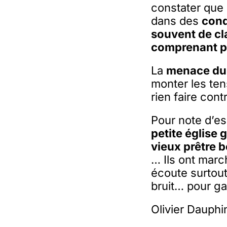
constater que 
dans des
cond
souvent de cl
comprenant pa
La
menace du
monter les ten
rien faire con
Pour note d’e
petite église 
vieux prêtre 
… Ils ont marc
écoute surtout
bruit… pour ga
Olivier Dauphi