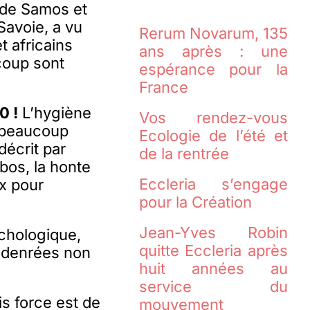
 de Samos et
Savoie, a vu
Rerum Novarum, 135
t africains
ans après : une
ucoup sont
espérance pour la
France
0 !
L’hygiène
Vos rendez-vous
e beaucoup
Ecologie de l’été et
décrit par
de la rentrée
bos, la honte
Eccleria s’engage
ux pour
pour la Création
Jean-Yves Robin
chologique,
quitte Eccleria après
, denrées non
huit années au
service du
is force est de
mouvement