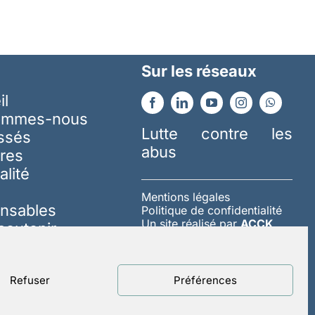
Sur les réseaux
il
ommes-nous
Lutte contre les
essés
abus
res
alité
Mentions légales
nsables
Politique de confidentialité
Un site réalisé par
ACCK
soutenir
Refuser
Préférences