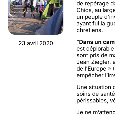
de repérage d
Chios, au large
un peuple d’in
ayant fui la g
chrétiens.
“
Dans un camp
23 avril 2020
est déplorable 
sont pris de m
Jean Ziegler, 
de l’Europe » (
empêcher l’irr
Une situation 
soins de sant
périssables, v
Je ne m’attend