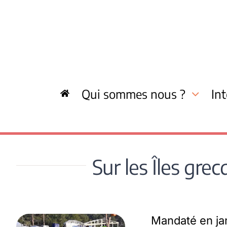
Skip
to
content
Qui sommes nous ?
In
Sur les Îles gre
Mandaté en jan