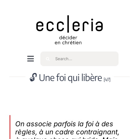
Skip
to
content
Rechercher
Navigation
à
Accueil
🔓 Une foi qui libère
bascule
[4/7]
Qui sommes nous ?
Intéressés
On associe parfois la foi à des
règles, à un cadre contraignant,
Spiritualité