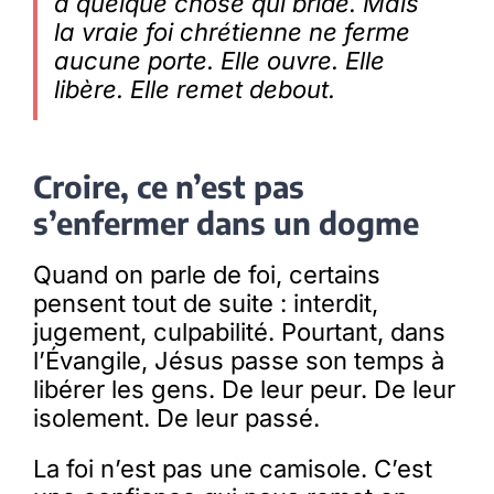
à quelque chose qui bride. Mais
la vraie foi chrétienne ne ferme
aucune porte. Elle ouvre. Elle
Membres
libère. Elle remet debout.
L’actu
Croire, ce n’est pas
Nous soutenir
s’enfermer dans un dogme
Quand on parle de foi, certains
La revue Responsables
pensent tout de suite : interdit,
jugement, culpabilité. Pourtant, dans
l’Évangile, Jésus passe son temps à
libérer les gens. De leur peur. De leur
isolement. De leur passé.
La foi n’est pas une camisole. C’est