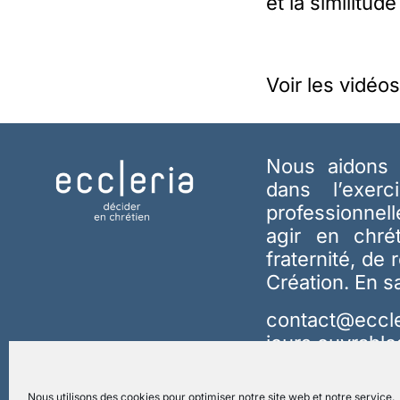
et la similitude
Voir les vidéo
Nous aidons 
dans l’exerc
professionnel
agir en chré
fraternité, de 
Création.
En s
contact@eccle
jours ouvrable
Nous utilisons des cookies pour optimiser notre site web et notre service.