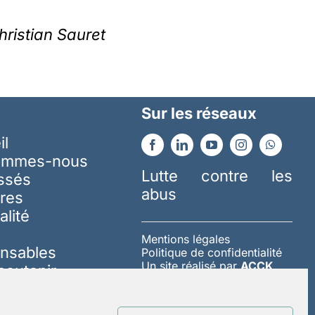
hristian Sauret
Sur les réseaux
il
ommes-nous
Lutte contre les
essés
abus
res
alité
Mentions légales
nsables
Politique de confidentialité
Un site réalisé par
ACCK
soutenir