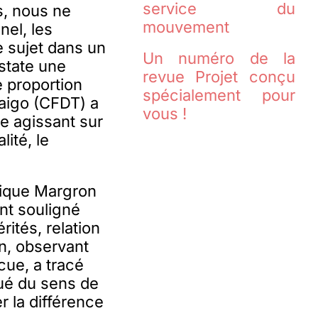
service du
s, nous ne
mouvement
el, les
e sujet dans un
Un numéro de la
state une
revue Projet conçu
e proportion
spécialement pour
aigo (CFDT) a
vous !
ée agissant sur
ité, le
onique Margron
ont souligné
rités, relation
on, observant
cue, a tracé
qué du sens de
r la différence