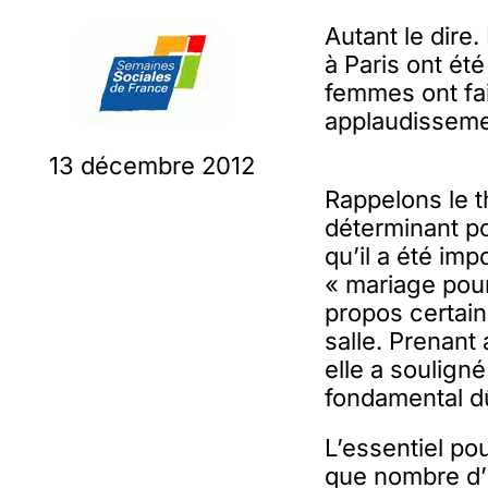
Autant le dire
à Paris ont ét
femmes ont fai
applaudissemen
13 décembre 2012
Rappelons le 
déterminant po
qu’il a été imp
« mariage pour
propos certain
salle. Prenant
elle a souligné
fondamental dû
L’essentiel po
que nombre d’i