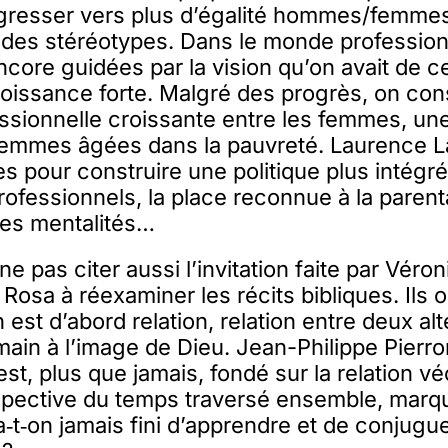
ogresser vers plus d’égalité hommes/femme
des stéréotypes. Dans le monde professionn
ncore guidées par la vision qu’on avait de c
oissance forte. Malgré des progrès, on con
essionnelle croissante entre les femmes, un
femmes âgées dans la pauvreté. Laurence L
es pour construire une politique plus intégr
ofessionnels, la place reconnue à la parental
es mentalités…
ne pas citer aussi l’invitation faite par Vér
 Rosa à réexaminer les récits bibliques. Ils 
 est d’abord relation, relation entre deux alté
humain à l’image de Dieu. Jean-Philippe Pierr
st, plus que jamais, fondé sur la relation vé
rspective du temps traversé ensemble, mar
a‑t‑on jamais fini d’apprendre et de conjugue