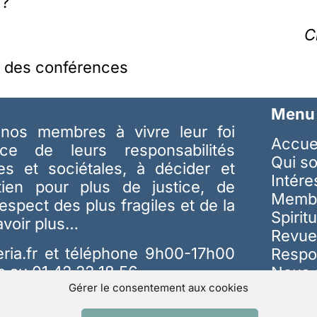
 ?
C
s des conférences
Menu
nos membres à vivre leur foi
Accue
ice de leurs responsabilités
Qui s
les et sociétales, à décider et
Intér
tien pour plus de justice, de
Memb
respect des plus fragiles et de la
Spiritu
avoir plus…
Revue
ria.fr
et téléphone 9h00-17h00
Respo
s au 01 42 22 18 56
Nous 
Gérer le consentement aux cookies