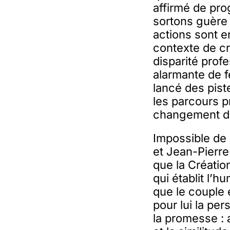
affirmé de pr
sortons guère 
actions sont e
contexte de cr
disparité prof
alarmante de 
lancé des pist
les parcours pr
changement d
Impossible de 
et Jean-Pierre
que la Création
qui établit l’
que le couple e
pour lui la pe
la promesse : 