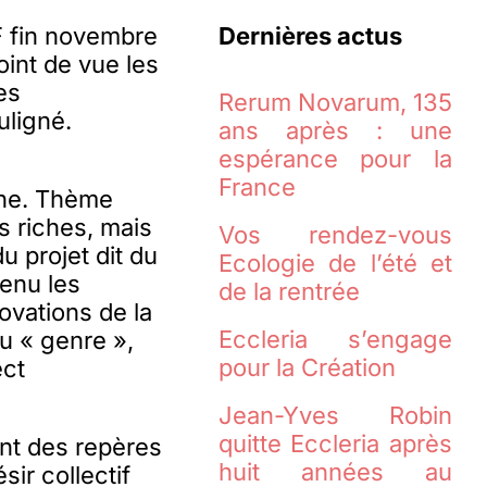
SF fin novembre
Dernières actus
oint de vue les
es
Rerum Novarum, 135
uligné.
ans après : une
espérance pour la
France
nne. Thème
s riches, mais
Vos rendez-vous
u projet dit du
Ecologie de l’été et
tenu les
de la rentrée
ovations de la
Eccleria s’engage
du « genre »,
pour la Création
ect
Jean-Yves Robin
quitte Eccleria après
ent des repères
huit années au
ir collectif