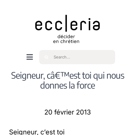
Skip
to
content
Rechercher
Navigation
à
Accueil
Seigneur, câ€™est toi qui nous
bascule
donnes la force
Qui sommes nous ?
20 février 2013
Intéressés
Seigneur, c’est toi
Spiritualité