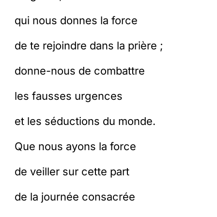
qui nous donnes la force
Membres
de te rejoindre dans la prière ;
L’actu
donne-nous de combattre
Nous soutenir
les fausses urgences
et les séductions du monde.
La revue Responsables
Que nous ayons la force
de veiller sur cette part
de la journée consacrée