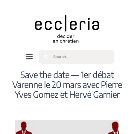
Skip
to
content
Rechercher
Navigation
à
Accueil
Save the date — 1er débat
bascule
Varenne le 20 mars avec Pierre
Qui sommes nous ?
Yves Gomez et Hervé Garnier
Intéressés
Spiritualité