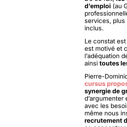
d’emploi
(au G
professionnell
services, plus
inclus.
Le constat est 
est motivé et 
l’adéquation d
ainsi
toutes le
Pierre-Domini
cursus propo
synergie de g
d’argumenter 
avec les besoi
même nous ins
recrutement d