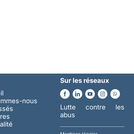
Sur les réseaux
il
ommes-nous
Lutte contre les
essés
abus
res
alité