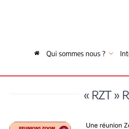
Skip
to
content
Qui sommes nous ?
In
« RZT » R
Une réunion Z