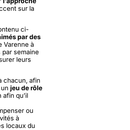
r
l’approche
ccent sur la
ontenu ci-
nimés par des
e Varenne à
s par semaine
surer leurs
 chacun, afin
, un
jeu de rôle
afin qu’il
n
ompenser ou
vités à
es locaux du