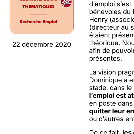
d’emploi s’es
bénévoles du
Henry (assoc
(directeur au s
étaient présen
théorique. No
22 décembre 2020
afin de pouvo
présentes.
La vision prag
Dominique a eu
stade, dans le
l’emploi est a
en poste dans 
quitter leur e
ou d’autres en
De ce fait,
les