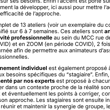
sur ses besoins. Enfin l’accent est porté su
ent la développer, ici aussi pour mettre l’a
l’efficacité de l’approche.
let de 13 ateliers (voir un exemplaire du c
nifié sur 6 à 7 semaines. Ces ateliers sont
a
vité professionnelle
au sein du MCC rue d
OVID) et en ZOOM (en période COVID), 2 foi
ournée afin de permettre aux animateurs d’as
ssionnelles.
ement individuel
est également proposé à
x besoins spécifiques du “stagiaire”. Enfin
enté par nos experts
est proposé à chacun 
r dans un contexte proche de la réalité so
et éventuellement les points à corriger, c
son approche. Les stagiaires sont ensuite in
 réunir et maintenir la synergie de groupe, l