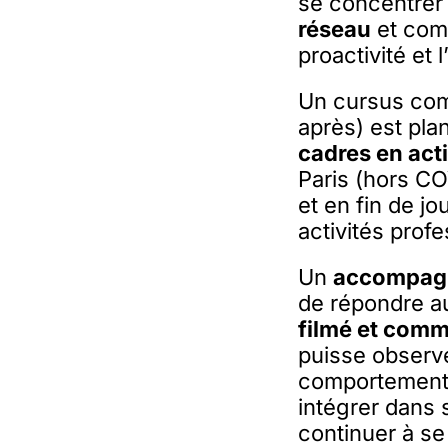
se concentrer 
réseau
et comm
proactivité et 
Un cursus comp
après) est pla
cadres en acti
Paris (hors C
et en fin de j
activités profe
Un
accompagn
de répondre au
filmé et comm
puisse observe
comportement 
intégrer dans 
continuer à se