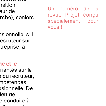
nsition
Un numéro de la
reur de
revue Projet conçu
rche), seniors
spécialement pour
vous !
sionnelle, s’il
recruteur sur
treprise, a
e et le
rientés sur la
s du recruteur,
compétences
ssionnelle. De
ien de
le conduire à