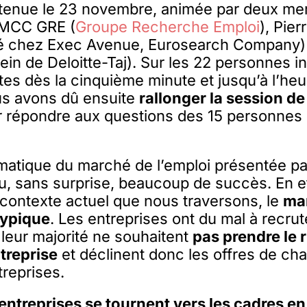
t tenue le 23 novembre, animée par deux m
 MCC GRE (
Groupe Recherche Emploi
), Pie
ié chez Exec Avenue, Eurosearch Company
ein de Deloitte-Taj). Sur les 22 personnes in
tes dès la cinquième minute et jusqu’à l’heu
us avons dû ensuite
rallonger la session d
ir répondre aux questions des 15 personnes
matique du marché de l’emploi présentée pa
, sans surprise, beaucoup de succès. En ef
 contexte actuel que nous traversons, le
ma
typique
. Les entreprises ont du mal à recrut
leur majorité ne souhaitent
pas prendre le 
ntreprise
et déclinent donc les offres de ch
treprises.
 entreprises se tournent vers les cadres e