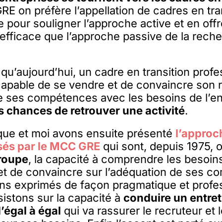
RE on préfère l’appellation de cadres en tra
e pour souligner l’approche active et en off
 efficace que l’approche passive de la reche
qu’aujourd’hui, un cadre en transition profes
capable de se vendre et de convaincre son 
e ses compétences avec les besoins de l’en
s chances de retrouver une activité
.
que et moi avons ensuite présenté
l’approch
sés par le MCC GRE
qui sont, depuis 1975, o
roupe
, la capacité à comprendre les besoin
et de convaincre sur l’adéquation de ses 
ns exprimés de façon pragmatique et profe
istons sur la capacité à
conduire un entret
’égal à égal
qui va rassurer le recruteur et 