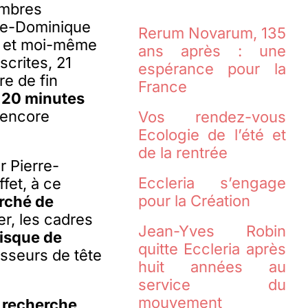
embres
rre-Dominique
Rerum Novarum, 135
) et moi-même
ans après : une
scrites, 21
espérance pour la
re de fin
France
e 20 minutes
 encore
Vos rendez-vous
Ecologie de l’été et
de la rentrée
r Pierre-
Eccleria s’engage
fet, à ce
pour la Création
rché de
er, les cadres
Jean-Yves Robin
risque de
quitte Eccleria après
asseurs de tête
huit années au
service du
mouvement
n recherche