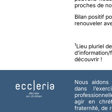
proches de no
Bilan positif 
renouveler ave
1
Lieu pluriel d
d’information
découvrir !
Nous aidons 
dans l’exerc
professionnel
agir en chré
fraternité, de 