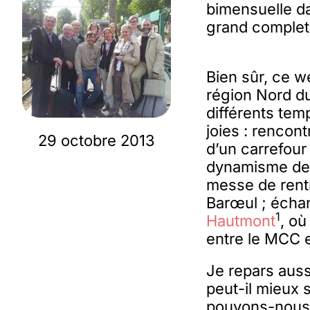
bimensuelle da
grand complet 
Bien sûr, ce w
région Nord d
différents tem
joies : rencon
29 octobre 2013
d’un carrefour 
dynamisme de l
messe de rent
Barœul ; écha
1
Hautmont
, où
entre le MCC e
Je repars aus
peut-il mieux 
pouvons-nous t