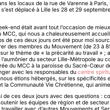
ns les locaux de la rue de Varenne à Paris,
s’est déplacé à Lille les 28 et 29 septembre
eek-end était avant tout l’occasion de mieux
u MCC, qui nous a chaleureusement accueill
ps de ces deux jours ont été pour moi sour
trer des membres du Mouvement (de 23 à 85 
sur le thème de « la précarité au travail » ; 
’aumônier du secteur Lille-Métropole au co
rée du MCC à la paroisse du Sacré-Cœur d
nger avec les responsables du
centre spirit
 nous étions hébergés, sur les spécificités 
t la Communauté Vie Chrétienne, qui anime 
si de ces deux jours avec des questions : 
soutenir les équipes de région et de secte
ravailler avec d’autres Mouvements et Serv