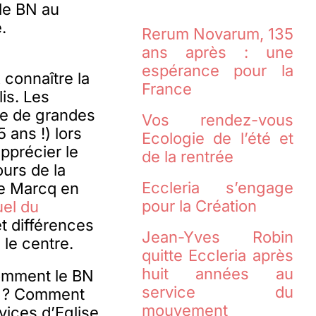
 le BN au
.
Rerum Novarum, 135
ans après : une
espérance pour la
 connaître la
France
is. Les
ce de grandes
Vos rendez-vous
ans !) lors
Ecologie de l’été et
apprécier le
de la rentrée
urs de la
Eccleria s’engage
e Marcq en
pour la Création
uel du
et différences
Jean-Yves Robin
le centre.
quitte Eccleria après
huit années au
comment le BN
service du
ur ? Comment
mouvement
ices d’Eglise,