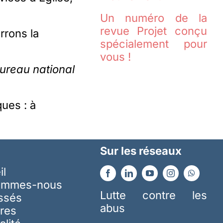
Un numéro de la
revue Projet conçu
rrons la
spécialement pour
vous !
ureau national
ues : à
Sur les réseaux
il
ommes-nous
Lutte contre les
essés
abus
res