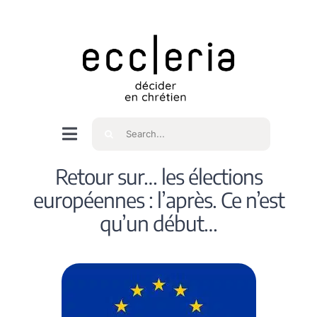
Skip
to
content
Rechercher
Navigation
à
Accueil
Retour sur… les élections
bascule
européennes : l’après. Ce n’est
Qui sommes nous ?
qu’un début…
Intéressés
Spiritualité