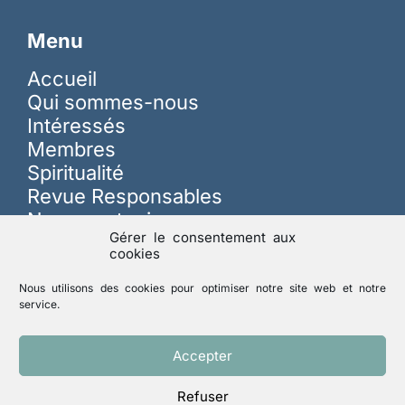
Menu
Accueil
Qui sommes-nous
Intéressés
Membres
Spiritualité
Revue Responsables
Nous soutenir
Gérer le consentement aux
cookies
Sur les réseaux
Nous utilisons des cookies pour optimiser notre site web et notre
service.
Lutte contre les abus
Accepter
Refuser