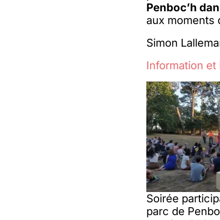
Penboc’h dans
aux moments de
Simon Lallema
Information et 
Soirée particip
parc de Penboc