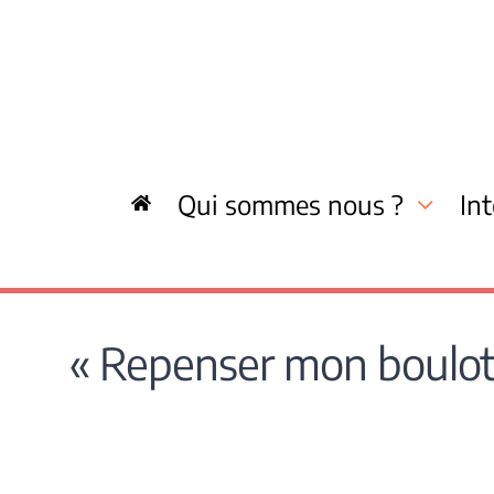
Skip
to
content
Qui sommes nous ?
In
« Repenser mon boulot, 