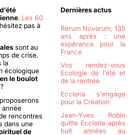
d’été
Dernières actus
tienne
.
Les 60
’hésitez pas à
Rerum Novarum, 135
ans après : une
espérance pour la
ales
sont au
France
ps de crise.
 la
Vos rendez-vous
on écologique
Ecologie de l’été et
en le boulot
de la rentrée
 ?
Eccleria s’engage
s proposerons
pour la Création
e année
Jean-Yves Robin
 de rencontres
quitte Eccleria après
ns dans une
huit années au
pirituel de