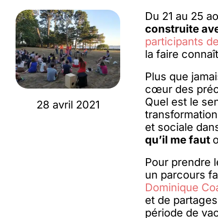
Du 21 au 25 aoû
construite ave
participants de
la faire connaî
Plus que jamai
cœur des préo
Quel est le se
28 avril 2021
transformation
et sociale dan
qu’il me faut
o
Pour prendre l
un parcours fa
Dominique Co
et de partages
période de va