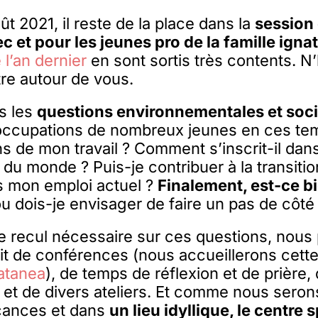
t 2021, il reste de la place dans la
session 
c et pour les jeunes pro de la famille igna
 l’an dernier
en sont sortis très contents. N
tre autour de vous.
s les
questions environnementales et soci
ccupations de nombreux jeunes en ces tem
ns de mon travail ? Comment s’inscrit-il dans
 du monde ? Puis-je contribuer à la transiti
s mon emploi actuel ?
Finalement, est-ce bi
u dois-je envisager de faire un pas de côté
e recul nécessaire sur ces questions, nou
it de conférences (nous accueillerons cett
atanea
), de temps de réflexion et de prière,
 et de divers ateliers. Et comme nous sero
cances et dans
un lieu idyllique, le centre s