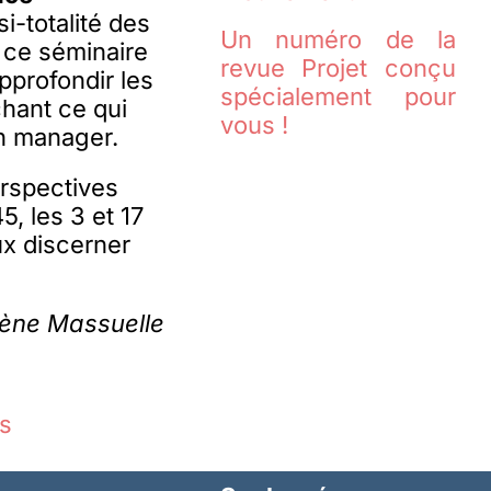
i-totalité des
Un numéro de la
, ce séminaire
revue Projet conçu
approfondir les
spécialement pour
chant ce qui
vous !
un manager.
rspectives
, les 3 et 17
ux discerner
ène Massuelle
es