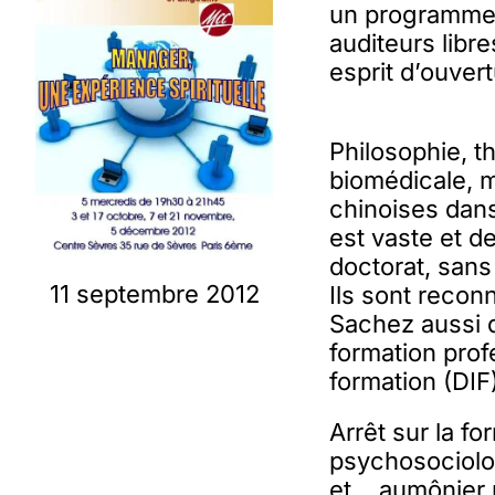
un programme q
auditeurs libr
esprit d’ouver
Philosophie, th
biomédicale, 
chinoises dans 
est vaste et d
doctorat, sans
11 septembre 2012
Ils sont reconn
Sachez aussi q
formation prof
formation (DIF
Arrêt sur la fo
psychosociolo
et… aumônier 