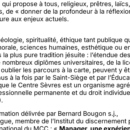
ui propose à tous, religieux, prêtres, laïcs
es, de « donner de la profondeur à la réflexi
ture aux enjeux actuels.
éologie, spiritualité, éthique tant publique q
morale, sciences humaines, esthétique ou e
la plus pure tradition jésuite : l’étendue des
e nombreux diplômes universitaires, de la li
 oublier les parcours à la carte, peuvent y ê
us à la fois par le Saint-Siège et par l’Éduca
ue le Centre Sèvres est un organisme agréé 
essionnelle permanente et du droit individuel
).
rmation délivrée par Bernard Bougon s.j.,
gue, membre de l’Institut du discernement 
national du MCC : «
Manager, une expérie