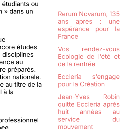
, étudiants ou
on » dans un
Rerum Novarum, 135
ans après : une
espérance pour la
France
ue
ncore études
Vos rendez-vous
 disciplines
Ecologie de l’été et
cence au
de la rentrée
tre préparés.
Eccleria s’engage
tion nationale.
pour la Création
au titre de la
 à la
Jean-Yves Robin
quitte Eccleria après
huit années au
service du
professionnel
mouvement
nce