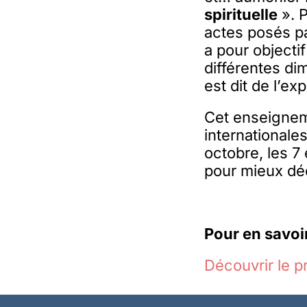
spirituelle
». P
actes posés pa
a pour objectif
différentes di
est dit de l’ex
Cet enseignem
internationale
octobre, les 7
pour mieux déc
Pour en savoir
Découvrir le 