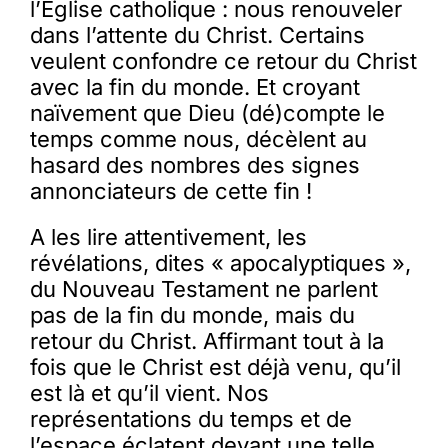
l’Église catholique : nous renouveler
dans l’attente du Christ. Certains
Membres
veulent confondre ce retour du Christ
avec la fin du monde. Et croyant
naïvement que Dieu (dé)compte le
L’actu
temps comme nous, décèlent au
hasard des nombres des signes
annonciateurs de cette fin !
Nous soutenir
A les lire attentivement, les
La revue Responsables
révélations, dites « apocalyptiques »,
du Nouveau Testament ne parlent
pas de la fin du monde, mais du
retour du Christ. Affirmant tout à la
fois que le Christ est déjà venu, qu’il
est là et qu’il vient. Nos
représentations du temps et de
l’espace éclatent devant une telle