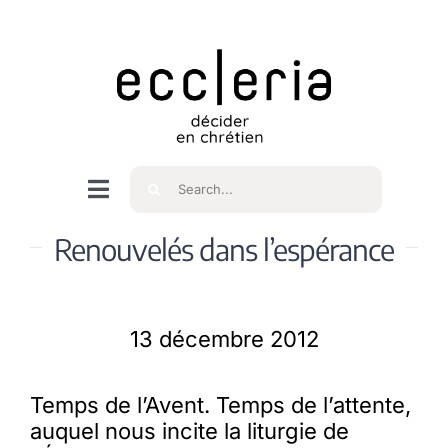
Skip
to
content
Rechercher
Navigation
à
Accueil
Renouvelés dans l’espérance
bascule
Qui sommes nous ?
13 décembre 2012
Intéressés
Temps de l’Avent. Temps de l’attente,
auquel nous incite la liturgie de
Spiritualité