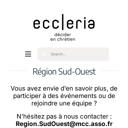
Skip
to
content
Rechercher
Navigation
à
Accueil
Région Sud-Ouest
bascule
Vous avez envie d’en savoir plus, de
Qui sommes nous ?
participer à des événements ou de
rejoindre une équipe ?
Intéressés
N’hésitez pas à nous contacter :
Region.SudOuest@mcc.asso.fr
Spiritualité