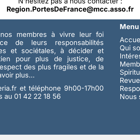
N’hésitez pas à nous contacter :
Region.PortesDeFrance@mcc.asso.fr
Menu
nos membres à vivre leur foi
Accue
ice de leurs responsabilités
Qui s
les et sociétales, à décider et
Intér
tien pour plus de justice, de
Memb
respect des plus fragiles et de la
Spiritu
avoir plus…
Revue
ria.fr
et téléphone 9h00-17h00
Respo
s au 01 42 22 18 56
Nous 