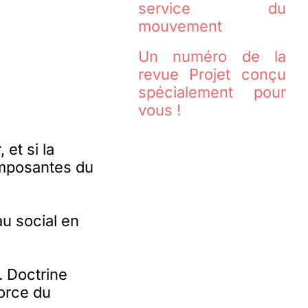
service du
mouvement
Un numéro de la
revue Projet conçu
spécialement pour
vous !
 et si la
omposantes du
au social en
. Doctrine
force du