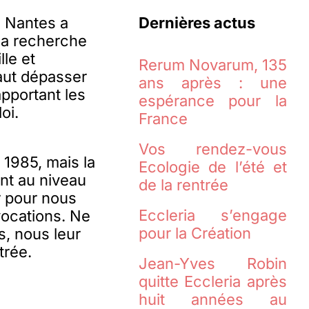
e Nantes a
Dernières actus
à la recherche
lle et
Rerum Novarum, 135
faut dépasser
ans après : une
apportant les
espérance pour la
oi.
France
Vos rendez-vous
 1985, mais la
Ecologie de l’été et
nt au niveau
de la rentrée
r pour nous
Eccleria s’engage
vocations. Ne
pour la Création
, nous leur
trée.
Jean-Yves Robin
quitte Eccleria après
huit années au