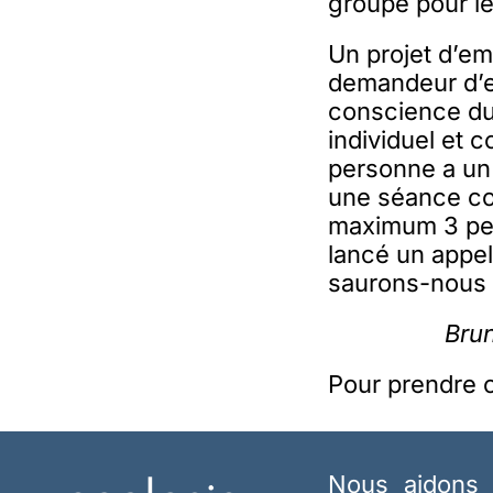
groupe pour le
Un projet d’em
demandeur d’e
conscience du 
individuel et c
personne a un
une séance col
maximum 3 pers
lancé un appel
saurons-nous 
Brun
Pour prendre c
Nous aidons 