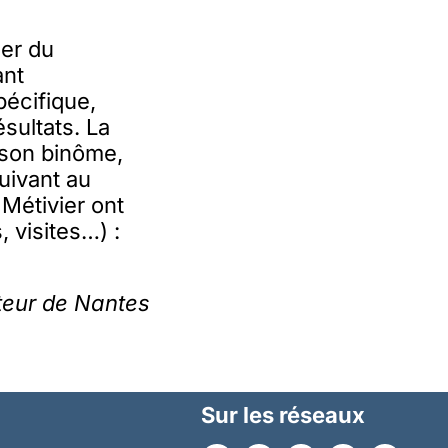
ser du
ant
pécifique,
ésultats. La
 son binôme,
uivant au
Métivier ont
 visites…) :
teur de Nantes
Sur les réseaux