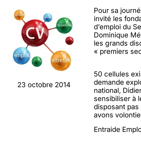
Pour sa journé
invité les fond
d’emploi du Se
Dominique Méti
les grands dis
« premiers seco
50 cellules ex
demande explos
23 octobre 2014
national, Didi
sensibiliser à
disposant pas
avons volontie
Entraide Emplo