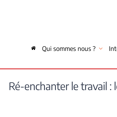
Skip
to
content
Qui sommes nous ?
In
Ré-enchanter le travail :