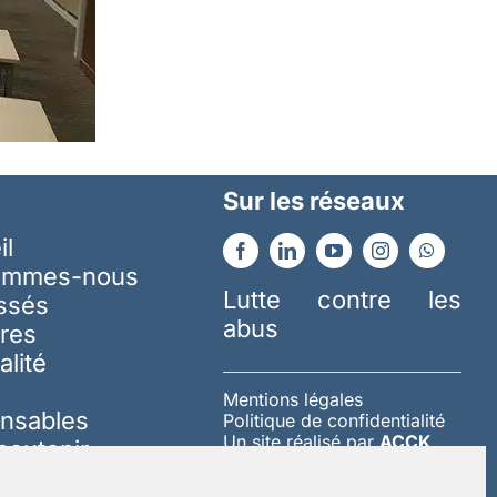
Sur les réseaux
il
ommes-nous
Lutte contre les
essés
abus
res
alité
Mentions légales
nsables
Politique de confidentialité
Un site réalisé par
ACCK
soutenir