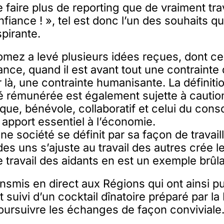
 faire plus de reporting que de vraiment trav
fiance ! », tel est donc l’un des souhaits qu
spirante.
mez a levé plusieurs idées reçues, dont cell
ce, quand il est avant tout une contrainte 
 là, une contrainte humanisante. La définitio
 rémunérée est également sujette à caution
ique, bénévole, collaboratif et celui du co
 apport essentiel à l’économie.
une société se définit par sa façon de travail
 des uns s’ajuste au travail des autres crée l
e travail des aidants en est un exemple brûla
ansmis en direct aux Régions qui ont ainsi p
t suivi d’un cocktail dînatoire préparé par la
ursuivre les échanges de façon conviviale