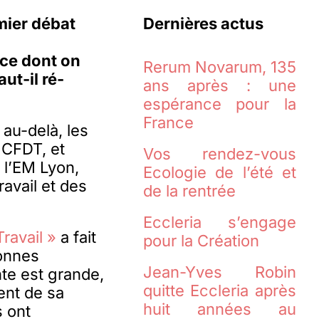
mier débat
Dernières actus
 ce dont on
Rerum Novarum, 135
ut-il ré-
ans après : une
espérance pour la
France
au-delà, les
 CFDT, et
Vos rendez-vous
 l’EM Lyon,
Ecologie de l’été et
avail et des
de la rentrée
Eccleria s’engage
Travail »
a fait
pour la Création
sonnes
Jean-Yves Robin
nte est grande,
quitte Eccleria après
ent de sa
huit années au
s ont