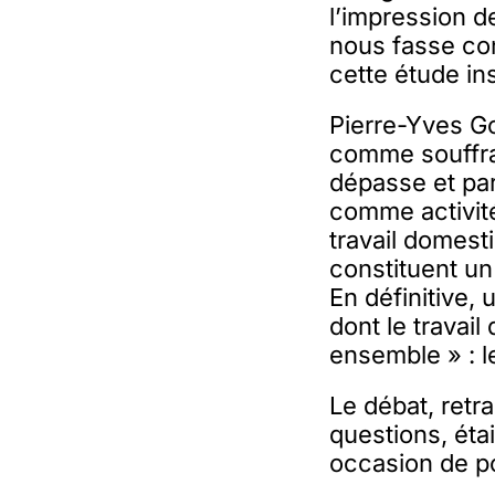
l’impression de
nous fasse con
cette étude in
Pierre-Yves Go
comme souffran
dépasse et par
comme activité
travail domest
constituent un
En définitive, 
dont le travail
ensemble » : l
Le débat, retr
questions, étai
occasion de po