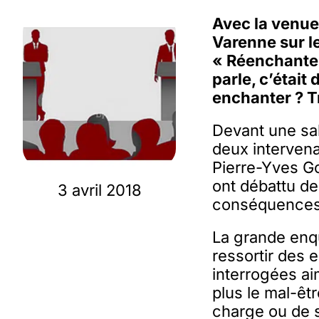
Avec la venue
Varenne sur l
« Réenchanter 
parle, c’était
enchanter ? Tr
Devant une sal
deux intervena
Pierre-Yves G
ont débattu de
3 avril 2018
conséquences 
La grande enq
ressortir des
interrogées ai
plus le mal-êt
charge ou de s