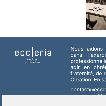
Nous aidons 
dans l’exerc
professionnel
agir en chré
fraternité, de 
Création.
En s
contact@eccle
jours ouvrable