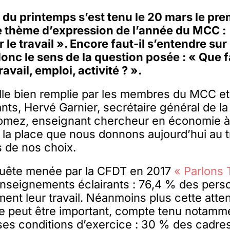
 du printemps s’est tenu le 20 mars le pre
e thème d’expression de l’année du MCC :
le travail ». Encore faut-il s’entendre sur
 donc le sens de la question posée : « Que fa
avail, emploi, activité ? ».
le bien remplie par les membres du MCC et 
nts, Hervé Garnier, secrétaire général de la
omez, enseignant chercheur en économie à
 la place que nous donnons aujourd’hui au tr
de nos choix.
uête menée par la CFDT en 2017
« Parlons 
 enseignements éclairants : 76,4 % des per
ment leur travail. Néanmoins plus cette atte
re peut être important, compte tenu notamm
es conditions d’exercice : 30 % des cadre