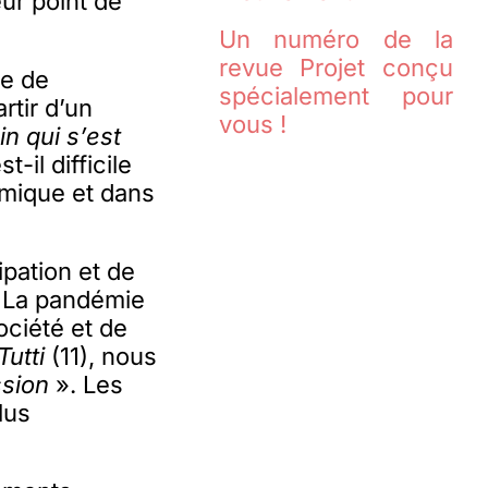
ur point de
Un numéro de la
revue Projet conçu
te de
spécialement pour
rtir d’un
vous !
in qui s’est
-il difficile
émique et dans
ipation et de
e. La pandémie
ociété et de
Tutti
(11), nous
ssion
». Les
lus