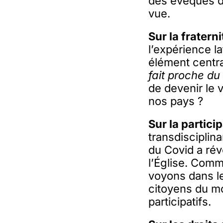
des évêques de
vue.
Sur la fraterni
l’expérience l
élément centr
fait proche du
de devenir le
nos pays ?
Sur la partici
transdisciplin
du Covid a rév
l’Église. Comm
voyons dans 
citoyens du m
participatifs.