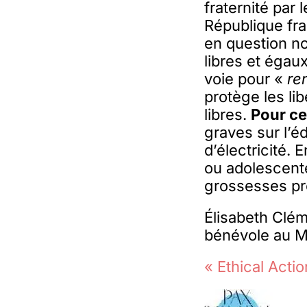
fraternité par
République fra
en question no
libres et égaux
voie pour «
ren
protège les li
libres.
P
our ce
graves sur l’é
d’électricité.
ou adolescente
grossesses pr
Élisabeth Clém
bénévole au 
« Ethical Acti