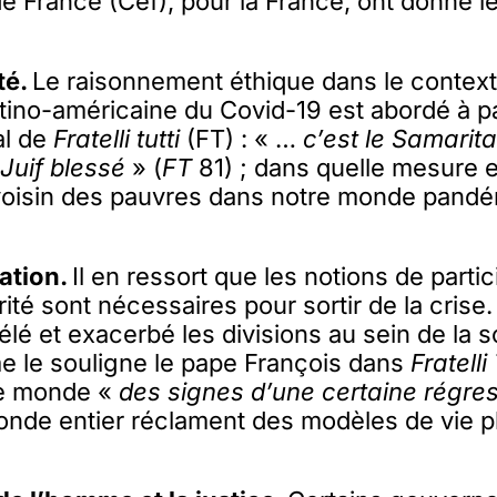
 France (Cef), pour la France, ont donné le
té.
Le raisonnement éthique dans le contex
atino-américaine du Covid-19 est abordé à pa
al de
Fratelli tutti
(FT) : « …
c’est le Samarita
 Juif blessé
» (
FT
81) ; dans quelle mesure est
 voisin des pauvres dans notre monde pand
pation.
Il en ressort que les notions de partic
arité sont nécessaires pour sortir de la cris
élé et exacerbé les divisions au sein de la s
e le souligne le pape François dans
Fratelli 
le monde «
des signes d’une certaine régre
onde entier réclament des modèles de vie p