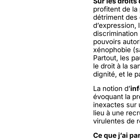
Sur les droits
profitent de l
détriment des 
d’expression, l
discrimination
pouvoirs autor
xénophobie (sa
Partout, les p
le droit à la s
dignité, et l
La notion d’
in
évoquant la pr
inexactes sur 
lieu à une rec
virulentes de 
Ce que j’ai pa