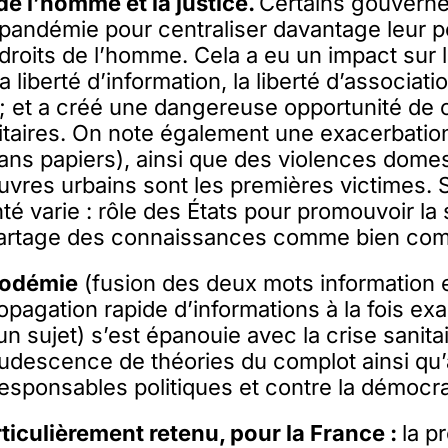
 de l’homme et la justice.
Certains gouvern
a pandémie pour centraliser davantage leur p
droits de l’homme. Cela a eu un impact sur l
a liberté d’information, la liberté d’associati
 ; et a créé une dangereuse opportunité de 
itaires. On note également une exacerbation
ns papiers), ainsi que des violences domes
auvres urbains sont les premières victimes. 
anté varie : rôle des États pour promouvoir la s
e partage des connaissances comme bien co
fodémie
(fusion des deux mots information
opagation rapide d’informations à la fois exa
un sujet) s’est épanouie avec la crise sanita
rudescence de théories du complot ainsi qu
responsables politiques et contre la démocra
rticulièrement retenu, pour la France :
la p