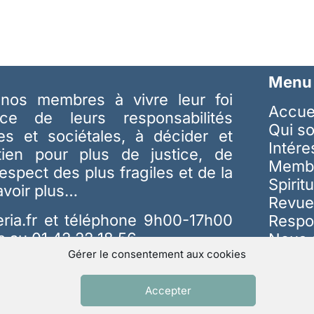
Menu
nos membres à vivre leur foi
Accue
ice de leurs responsabilités
Qui s
les et sociétales, à décider et
Intér
tien pour plus de justice, de
Memb
respect des plus fragiles et de la
Spiritu
avoir plus…
Revue
ria.fr
et téléphone 9h00-17h00
Respo
s au 01 42 22 18 56
Nous 
Gérer le consentement aux cookies
Accepter