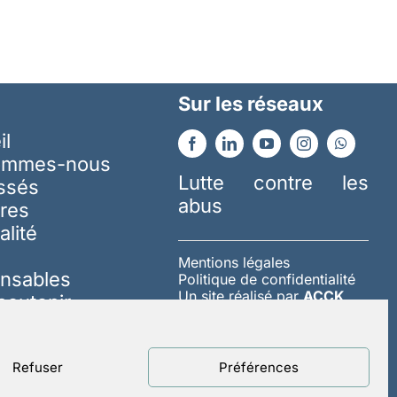
Sur les réseaux
il
ommes-nous
Lutte contre les
essés
abus
res
alité
Mentions légales
nsables
Politique de confidentialité
Un site réalisé par
ACCK
soutenir
Refuser
Préférences