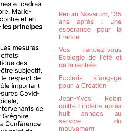
omes et cadres
re. Marie-
Rerum Novarum, 135
contre et en
ans après : une
 les principes
espérance pour la
France
.
Les mesures
Vos rendez-vous
effets
Ecologie de l’été et
atique des
de la rentrée
être subjectif,
Eccleria s’engage
 le respect de
pour la Création
rôle important
mesures Covid-
Jean-Yves Robin
dicale,
quitte Eccleria après
ntervenants de
huit années au
t Grégoire
service du
à la Conférence
mouvement