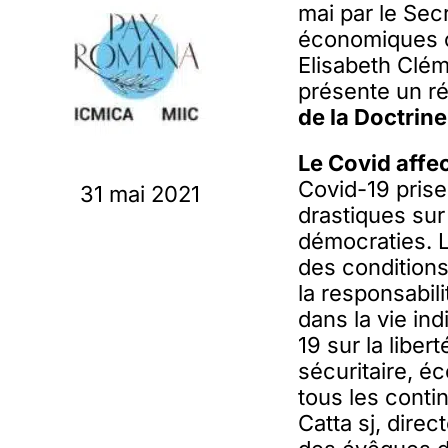
mai par le Sec
économiques c
Elisabeth Clém
présente un r
de la Doctrine
Le Covid affec
Covid-19 prise
31 mai 2021
drastiques sur
démocraties. Le
des conditions
la responsabili
dans la vie in
19 sur la liber
sécuritaire, é
tous les conti
Catta sj, direc