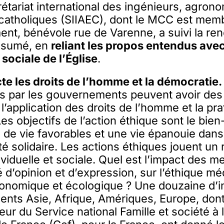
rétariat international des ingénieurs, agron
atholiques (SIIAEC), dont le MCC est memb
ent, bénévole rue de Varenne, a suivi la ren
ésumé, en
reliant les propos entendus avec
 sociale de l’Église
.
te les droits de l’homme et la démocratie
s par les gouvernements peuvent avoir des 
 l’application des droits de l’homme et la pr
s objectifs de l’action éthique sont le bien-
 de vie favorables et une vie épanouie dans
té solidaire. Les actions éthiques jouent un 
dividuelle et sociale. Quel est l’impact des 
té d’opinion et d’expression, sur l’éthique mé
conomique et écologique ? Une douzaine d’i
nents Asie, Afrique, Amériques, Europe, don
teur du Service national Famille et société 