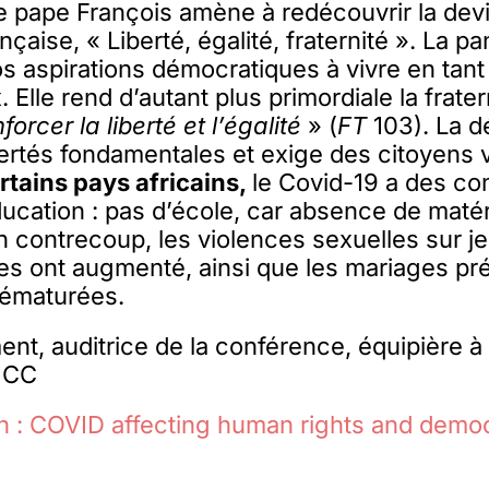
 le pape François amène à redécouvrir la dev
nçaise, « Liberté, égalité, fraternité ». La 
s aspirations démocratiques à vivre en tant
. Elle rend d’autant plus primordiale la frat
forcer la liberté et l’égalité
» (
FT
103). La d
bertés fondamentales et exige des citoyens 
rtains pays africains,
le Covid-19 a des c
ducation : pas d’école, car absence de matér
 En contrecoup, les violences sexuelles sur
s ont augmenté, ainsi que les mariages pr
ématurées.
ent, auditrice de la conférence, équipière à 
MCC
on : COVID affecting human rights and demo