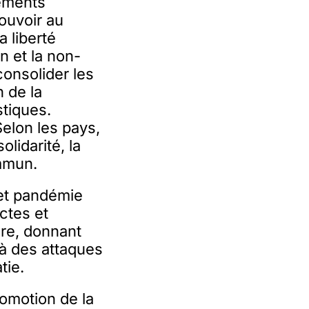
ements
ouvoir au
a liberté
on et la non-
consolider les
 de la
tiques.
Selon les pays,
olidarité, la
mmun.
 et pandémie
ctes et
ire, donnant
’à des attaques
tie.
romotion de la