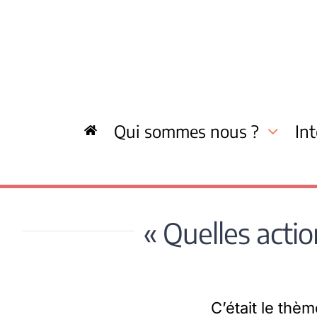
Skip
to
content
Qui sommes nous ?
In
« Quelles acti
C’était le thèm