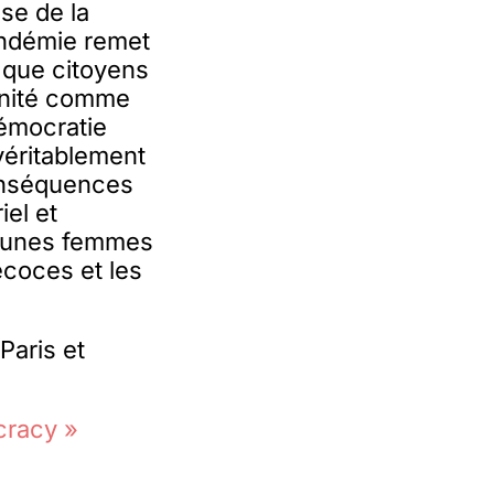
ise de la
pandémie remet
 que citoyens
ernité comme
émocratie
véritablement
onséquences
iel et
 jeunes femmes
écoces et les
Paris et
cracy »