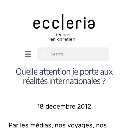
Skip
to
content
Rechercher
Navigation
à
Accueil
Quelle attention je porte aux
bascule
réalités internationales ?
Qui sommes nous ?
18 décembre 2012
Intéressés
Par les médias, nos voyages, nos
Spiritualité