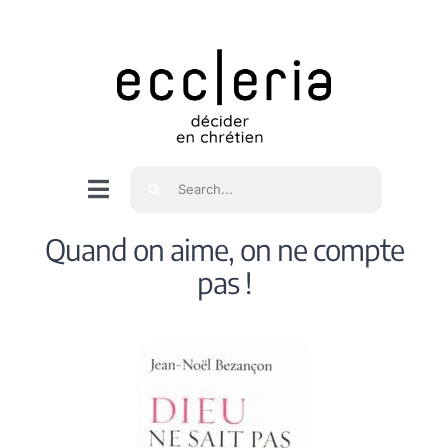
Skip
to
content
Rechercher
Navigation
à
Accueil
Quand on aime, on ne compte
bascule
pas !
Qui sommes nous ?
Intéressés
Spiritualité