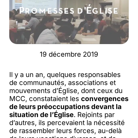
Membres
L’actu
19 décembre 2019
Nous soutenir
Il y a un an, quelques responsables
La revue Responsables
de communautés, associations et
mouvements d’Église, dont ceux du
MCC, constataient les
convergences
de leurs préoccupations devant la
situation de l’Église
. Rejoints par
d’autres, ils percevaient la nécessité
de rassembler leurs forces, au-delà