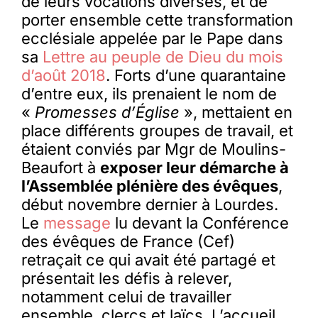
de leurs vocations diverses, et de
porter ensemble cette transformation
ecclésiale appelée par le Pape dans
sa
Lettre au peuple de Dieu du mois
d’août 2018
. Forts d’une quarantaine
d’entre eux, ils prenaient le nom de
«
Promesses d’Église
», mettaient en
place différents groupes de travail, et
étaient conviés par Mgr de Moulins-
Beaufort à
exposer leur démarche à
l’Assemblée plénière des évêques
,
début novembre dernier à Lourdes.
Le
message
lu devant la Conférence
des évêques de France (Cef)
retraçait ce qui avait été partagé et
présentait les défis à relever,
notamment celui de travailler
ensemble, clercs et laïcs. L’accueil