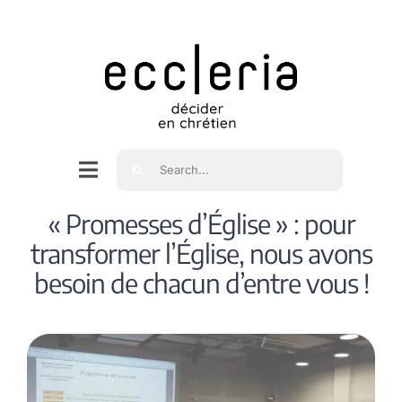
Skip
to
content
Rechercher
Navigation
à
Accueil
« Promesses d’Église » : pour
bascule
transformer l’Église, nous avons
Qui sommes nous ?
besoin de chacun d’entre vous !
Intéressés
Spiritualité