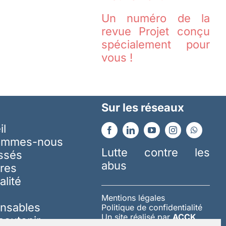
Un numéro de la
revue Projet conçu
spécialement pour
vous !
Sur les réseaux
il
ommes-nous
Lutte contre les
essés
abus
res
alité
Mentions légales
nsables
Politique de confidentialité
Un site réalisé par
ACCK
soutenir