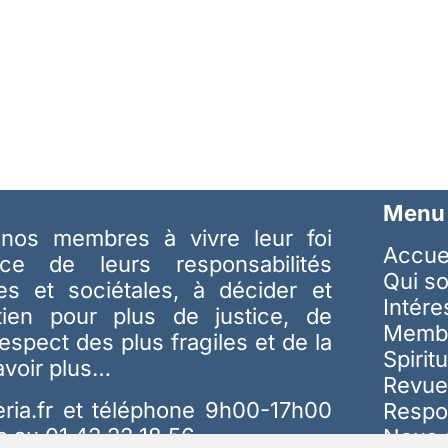
Menu
nos membres à vivre leur foi
Accue
ice de leurs responsabilités
Qui s
les et sociétales, à décider et
Intér
tien pour plus de justice, de
Memb
respect des plus fragiles et de la
Spiritu
avoir plus…
Revue
ria.fr
et téléphone 9h00-17h00
Respo
s au 01 42 22 18 56
Nous 