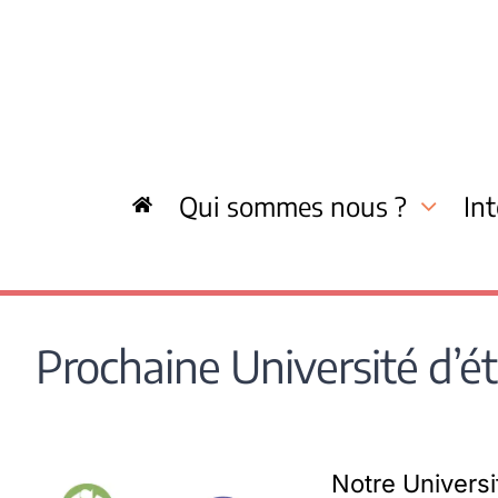
Skip
to
content
Qui sommes nous ?
In
Prochaine Université d’é
Notre Universi