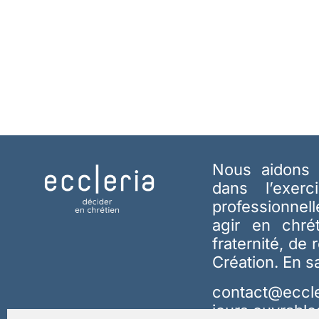
Nous aidons 
dans l’exerc
professionnel
agir en chré
fraternité, de 
Création.
En s
contact@eccle
jours ouvrable