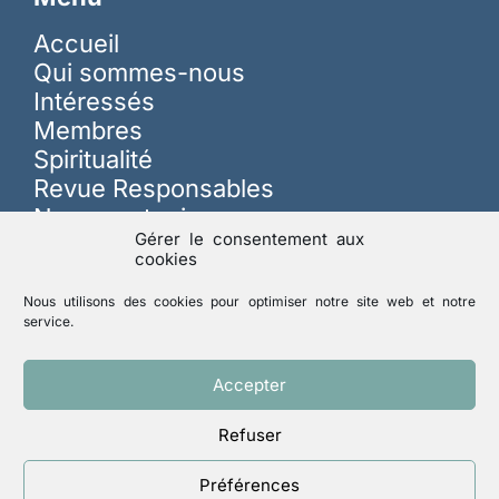
Accueil
Qui sommes-nous
Intéressés
Membres
Spiritualité
Revue Responsables
Nous soutenir
Gérer le consentement aux
cookies
Sur les réseaux
Nous utilisons des cookies pour optimiser notre site web et notre
service.
Lutte contre les abus
Accepter
Refuser
Mentions légales
Politique de confidentialité
Préférences