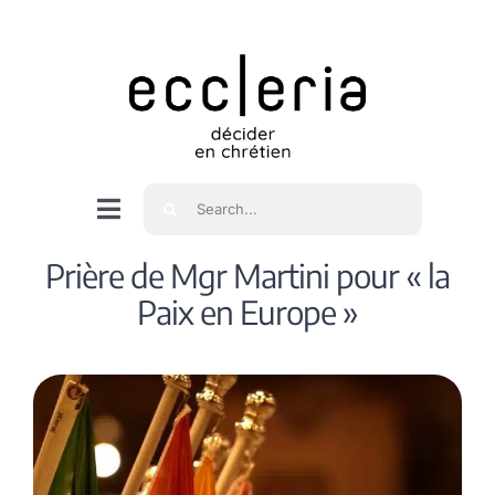
Skip
to
content
Rechercher
Navigation
à
Accueil
Prière de Mgr Martini pour « la
bascule
Paix en Europe »
Qui sommes nous ?
Intéressés
Spiritualité