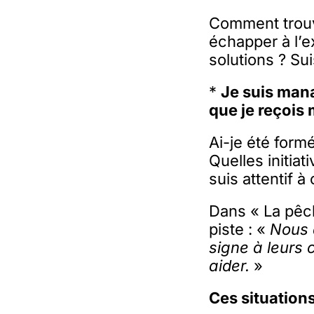
Comment trouv
échapper à l’e
solutions ? Sui
*
Je suis mana
que je reçois
Ai-je été form
Quelles initiat
suis attentif 
Dans « La pêch
piste : «
Nous a
signe à leurs 
aider.
»
Ces situations