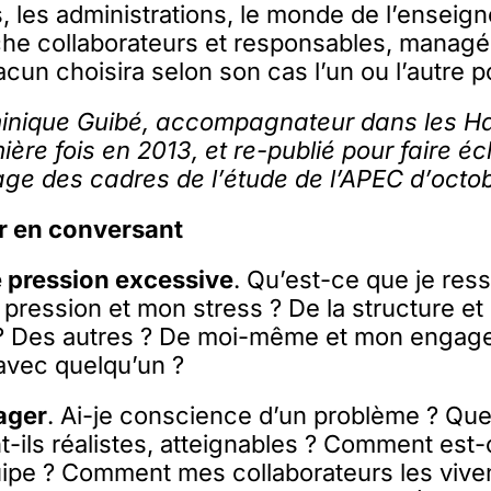
s, les administrations, le monde de l’ensei
uche collaborateurs et responsables, managé
un choisira selon son cas l’un ou l’autre p
nique Guibé, accompagnateur dans les Ha
ère fois en 2013, et re-publié pour faire éch
age des cadres de l’étude de l’APEC d’octo
ir en conversant
e pression excessive
. Qu’est-ce que je res
 pression et mon stress ? De la structure et
n ? Des autres ? De moi-même et mon engag
 avec quelqu’un ?
ager
. Ai-je conscience d’un problème ? Qu
nt-ils réalistes, atteignables ? Comment est-
ipe ? Comment mes collaborateurs les viven