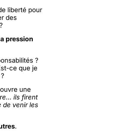
 liberté pour
er des
?
la pression
onsabilités ?
Est-ce que je
 ?
 ouvre une
e… ils firent
 de venir les
utres
.