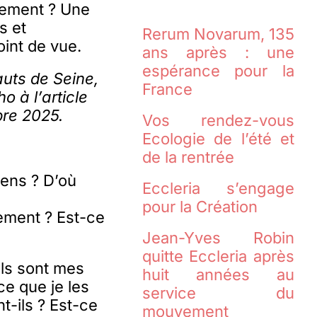
gnement ? Une
s et
Rerum Novarum, 135
oint de vue.
ans après : une
espérance pour la
uts de Seine,
France
o à l’article
bre 2025.
Vos rendez-vous
Ecologie de l’été et
de la rentrée
sens ? D’où
Eccleria s’engage
pour la Création
ement ? Est-ce
Jean-Yves Robin
quitte Eccleria après
els sont mes
huit années au
ce que je les
service du
t-ils ? Est-ce
mouvement