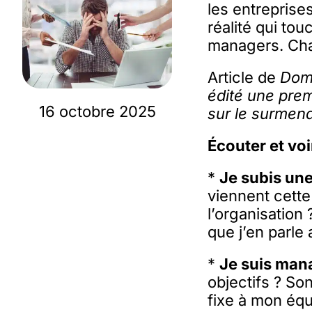
les entreprise
réalité qui to
managers. Chac
Article de
Domi
édité une premi
16 octobre 2025
sur le surmen
Écouter et vo
*
Je subis un
viennent cette
l’organisatio
que j’en parle
*
Je suis man
objectifs ? So
fixe à mon équ