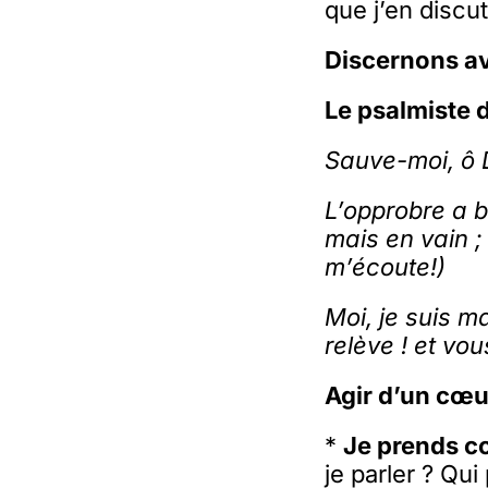
que j’en disc
Discernons av
Le psalmiste 
Sauve-moi, ô 
L’opprobre a b
mais en vain ;
m’écoute!)
Moi, je suis m
relève ! et vo
Agir d’un cœu
*
Je prends co
je parler ? Qui