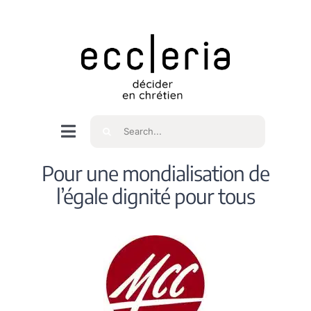
Skip
to
content
Rechercher
Navigation
à
Accueil
Pour une mondialisation de
bascule
l’égale dignité pour tous
Qui sommes nous ?
Intéressés
Spiritualité