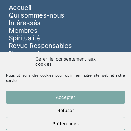
Accueil
Qui sommes-nous
Intéressés
Membres
Spiritualité
Revue Responsables
Nous soutenir
Gérer le consentement aux
cookies
Sur les réseaux
Nous utilisons des cookies pour optimiser notre site web et notre
service.
Lutte contre les abus
Accepter
Refuser
Mentions légales
Politique de confidentialité
Préférences
Un site réalisé par
ACCK