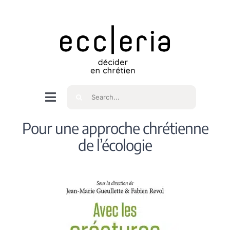
Skip
to
content
Rechercher
Navigation
à
Accueil
Pour une approche chrétienne
bascule
de l’écologie
Qui sommes nous ?
Intéressés
Spiritualité