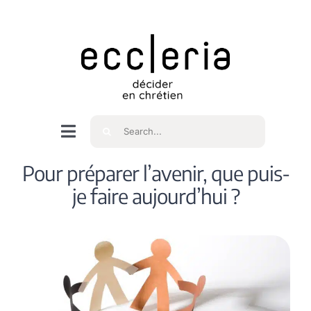
Skip
to
content
Rechercher
Navigation
à
Accueil
Pour préparer l’avenir, que puis-
bascule
je faire aujourd’hui ?
Qui sommes nous ?
Intéressés
Spiritualité