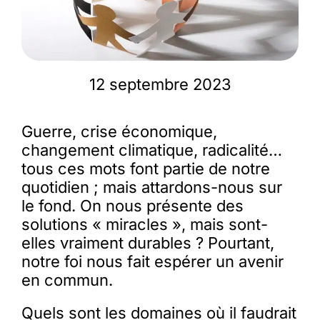
Membres
12 septembre 2023
L’actu
Guerre, crise économique,
Nous soutenir
changement climatique, radicalité…
tous ces mots font partie de notre
La revue Responsables
quotidien ; mais attardons-nous sur
le fond. On nous présente des
solutions « miracles », mais sont-
elles vraiment durables ? Pourtant,
notre foi nous fait espérer un avenir
en commun.
Quels sont les domaines où il faudrait