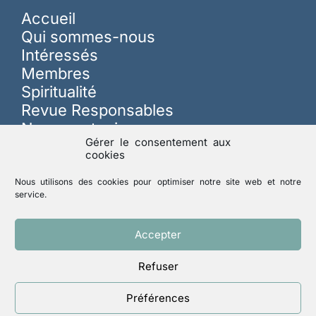
Accueil
Qui sommes-nous
Intéressés
Membres
Spiritualité
Revue Responsables
Nous soutenir
Gérer le consentement aux
cookies
Sur les réseaux
Nous utilisons des cookies pour optimiser notre site web et notre
service.
Lutte contre les abus
Accepter
Refuser
Mentions légales
Politique de confidentialité
Préférences
Un site réalisé par
ACCK