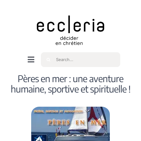
Skip
to
content
Rechercher
Navigation
à
Accueil
Pères en mer : une aventure
bascule
humaine, sportive et spirituelle !
Qui sommes nous ?
Intéressés
Spiritualité