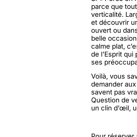
parce que tout
verticalité. Lar
et découvrir u
ouvert ou dans
belle occasion
calme plat, c’
de l’Esprit qu
ses préoccupa
Voilà, vous sa
demander aux o
savent pas vr
Question de ven
un clin d’œil, 
Pour réserver 