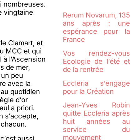
 si nombreuses.
e vingtaine
Rerum Novarum, 135
ans après : une
espérance pour la
France
de Clamart, et
du MCC et qui
Vos rendez-vous
 à l’Ascension
Ecologie de l’été et
rs de mer,
de la rentrée
e un peu
Eccleria s’engage
tre avec la
pour la Création
 au quotidien
ègle d’or
Jean-Yves Robin
ul a priori.
quitte Eccleria après
n s’accepte,
huit années au
e chacun.
service du
mouvement
c’est aussi