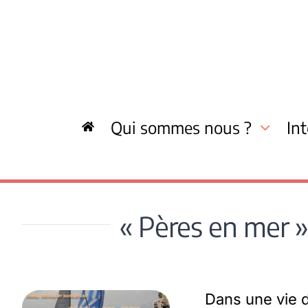
Skip
to
content
Qui sommes nous ?
In
« Pères en mer »,
Dans une vie d