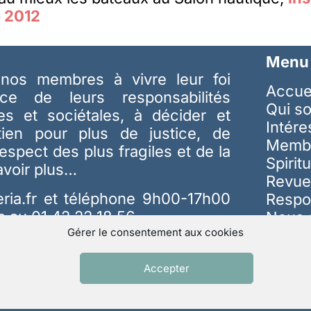
e 2012
Menu
nos membres à vivre leur foi
Accue
ice de leurs responsabilités
Qui s
les et sociétales, à décider et
Intér
tien pour plus de justice, de
Memb
respect des plus fragiles et de la
Spiritu
avoir plus…
Revue
ria.fr
et téléphone 9h00-17h00
Respo
s au 01 42 22 18 56
Nous 
Gérer le consentement aux cookies
Accepter