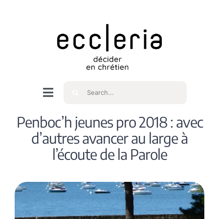
Skip
to
content
Rechercher
Navigation
à
Accueil
Penboc’h jeunes pro 2018 : avec
bascule
d’autres avancer au large à
Qui sommes nous ?
l’écoute de la Parole
Intéressés
Spiritualité