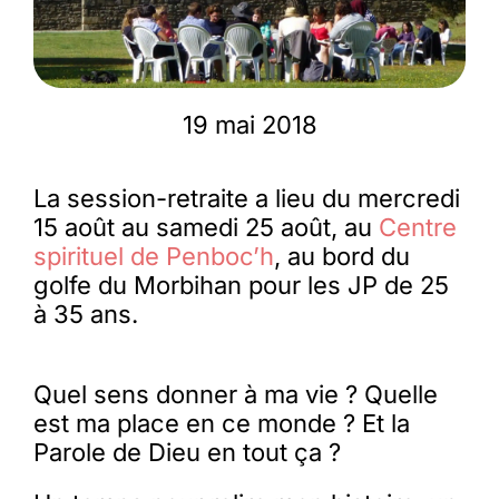
Membres
19 mai 2018
L’actu
La session-retraite a lieu du mercredi
Nous soutenir
15 août au samedi 25 août, au
Centre
spirituel de Penboc’h
, au bord du
golfe du Morbihan pour les JP de 25
La revue Responsables
à 35 ans.
Quel sens donner à ma vie ? Quelle
est ma place en ce monde ? Et la
Parole de Dieu en tout ça ?