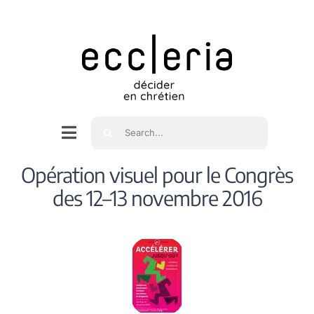
Skip
to
content
Rechercher
Navigation
à
Accueil
Opération visuel pour le Congrès
bascule
des 12–13 novembre 2016
Qui sommes nous ?
Intéressés
Spiritualité