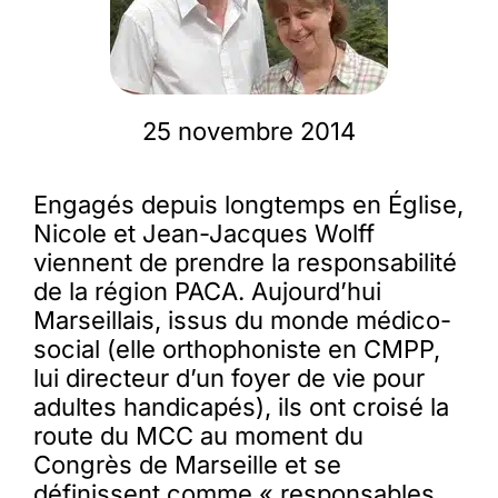
Membres
25 novembre 2014
L’actu
Engagés depuis longtemps en Église,
Nous soutenir
Nicole et Jean-Jacques Wolff
viennent de prendre la responsabilité
La revue Responsables
de la région PACA. Aujourd’hui
Marseillais, issus du monde médico-
social (elle orthophoniste en CMPP,
lui directeur d’un foyer de vie pour
adultes handicapés), ils ont croisé la
route du MCC au moment du
Congrès de Marseille et se
définissent comme « responsables