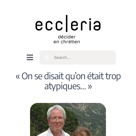
Skip
to
content
Rechercher
Navigation
à
Accueil
« On se disait qu’on était trop
bascule
atypiques… »
Qui sommes nous ?
Intéressés
Spiritualité