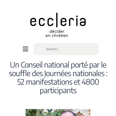
Skip
to
content
Rechercher
Navigation
à
Accueil
Un Conseil national porté par le
bascule
souffle des Journées nationales :
Qui sommes nous ?
52 manifestations et 4800
participants
Intéressés
Spiritualité