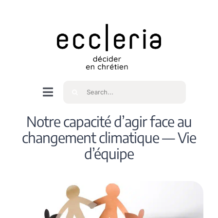
Skip
to
content
Rechercher
Navigation
à
Accueil
Notre capacité d’agir face au
bascule
changement climatique — Vie
Qui sommes nous ?
d’équipe
Intéressés
Spiritualité