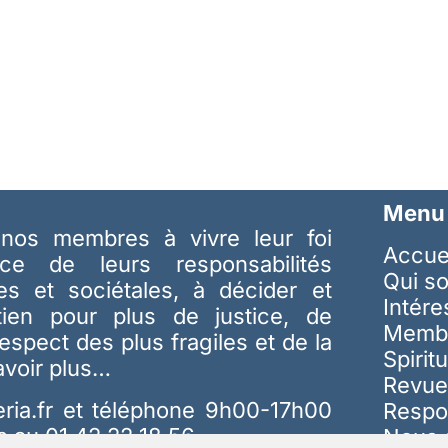
Menu
nos membres à vivre leur foi
Accue
ice de leurs responsabilités
Qui s
les et sociétales, à décider et
Intér
tien pour plus de justice, de
Memb
respect des plus fragiles et de la
Spiritu
avoir plus…
Revue
ria.fr
et téléphone 9h00-17h00
Respo
s au 01 42 22 18 56
Nous 