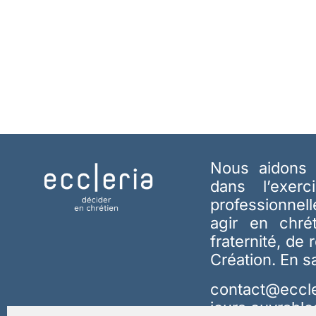
Nous aidons 
dans l’exerc
professionnel
agir en chré
fraternité, de 
Création.
En s
contact@eccle
jours ouvrable