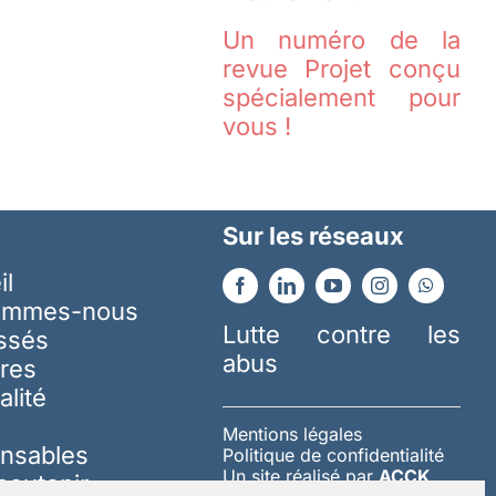
Un numéro de la
revue Projet conçu
spécialement pour
vous !
Sur les réseaux
il
ommes-nous
Lutte contre les
essés
abus
res
alité
Mentions légales
nsables
Politique de confidentialité
Un site réalisé par
ACCK
soutenir