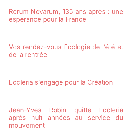
Rerum Novarum, 135 ans après : une
Membres
espérance pour la France
L’actu
Vos rendez-vous Ecologie de l’été et
de la rentrée
Nous soutenir
La revue Responsables
Eccleria s’engage pour la Création
Jean-Yves Robin quitte Eccleria
après huit années au service du
mouvement