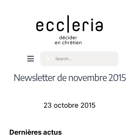
Skip
to
content
Rechercher
Navigation
à
Accueil
Newsletter de novembre 2015
bascule
Qui sommes nous ?
23 octobre 2015
Intéressés
Dernières actus
Spiritualité