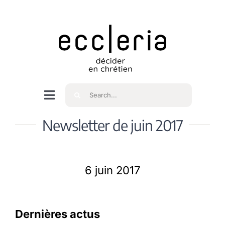
Skip
to
content
Rechercher
Navigation
à
Accueil
Newsletter de juin 2017
bascule
Qui sommes nous ?
6 juin 2017
Intéressés
Dernières actus
Spiritualité