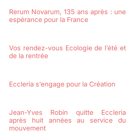
Rerum Novarum, 135 ans après : une
Membres
espérance pour la France
L’actu
Vos rendez-vous Ecologie de l’été et
de la rentrée
Nous soutenir
La revue Responsables
Eccleria s’engage pour la Création
Jean-Yves Robin quitte Eccleria
après huit années au service du
mouvement