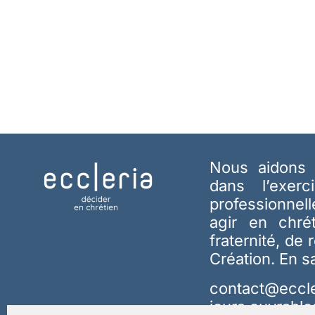
Nous aidons 
dans l’exerc
professionnel
agir en chré
fraternité, de 
Création.
En s
contact@eccle
jours ouvrable