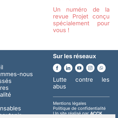
Un numéro de la
revue Projet conçu
spécialement pour
vous !
Sur les réseaux
il
ommes-nous
Lutte contre les
essés
abus
res
alité
Mentions légales
nsables
Politique de confidentialité
Un site réalisé par
ACCK
soutenir