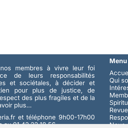
Menu
nos membres à vivre leur foi
Accue
ice de leurs responsabilités
Qui s
les et sociétales, à décider et
Intér
tien pour plus de justice, de
Memb
respect des plus fragiles et de la
Spiritu
avoir plus…
Revue
ria.fr
et téléphone 9h00-17h00
Respo
s au 01 42 22 18 56
Nous 