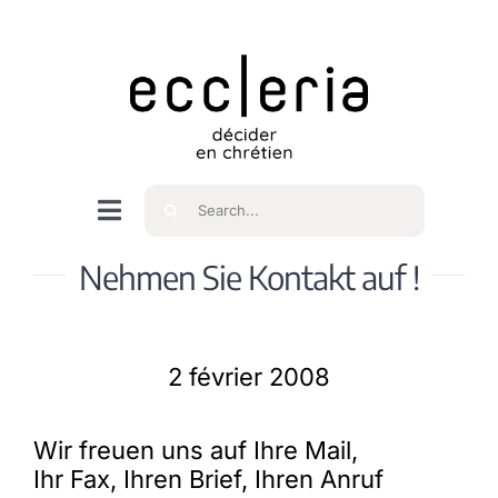
Skip
to
content
Rechercher
Navigation
à
Accueil
Nehmen Sie Kontakt auf !
bascule
Qui sommes nous ?
2 février 2008
Intéressés
Wir freuen uns auf Ihre Mail,
Ihr Fax, Ihren Brief, Ihren Anruf
Spiritualité