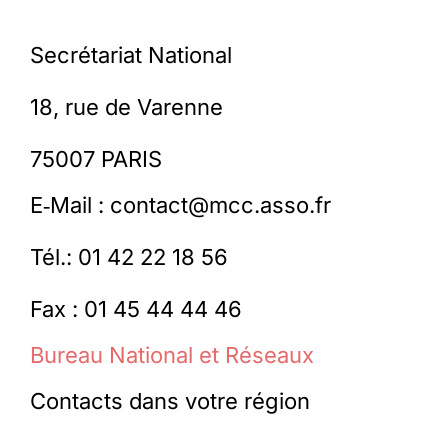
Secrétariat National
Membres
18, rue de Varenne
L’actu
75007 PARIS
Nous soutenir
E‑Mail : contact@mcc.asso.fr
Tél.: 01 42 22 18 56
La revue Responsables
Fax : 01 45 44 44 46
Bureau National et Réseaux
Contacts dans votre région