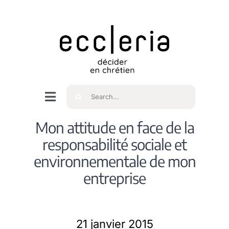
Skip
to
content
Rechercher
Navigation
à
Accueil
Mon attitude en face de la
bascule
responsabilité sociale et
Qui sommes nous ?
environnementale de mon
entreprise
Intéressés
21 janvier 2015
Spiritualité