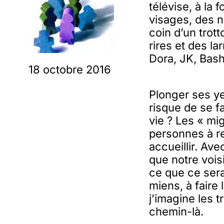
télévise, à la 
visages, des n
coin d’un trot
rires et des la
Dora, JK, Bash
18 octobre 2016
Plonger ses ye
risque de se f
vie ? Les « mi
personnes à re
accueillir. Av
que notre voisi
ce que ce sera
miens, à faire
j’imagine les 
chemin-là.