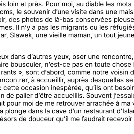
fois loin et près. Pour moi, au diable les mots 
oms, le souvenir d’une visite dans une mais
toir, des photos de là-bas conservées pieus
rmes. Il n’y a pas les migrants ou les réfugiés,
ar, Slawek, une vieille maman, un tout jeune
ux dans d’autres yeux, oser une rencontre,
aire bousculer, n’est-ce pas en toute chose 
grants », sont d’abord, comme notre voisin d
ncontrer, à accueillir, auprès desquelles se 
ec cette occasion inespérée, qu’ils ont besoi
n de palier d’être accueillis. Souvent j’essa
it pour moi de me retrouver arrachée à ma vi
 la plonge dans la cave d’un restaurant d’Isl
trésors de douceur qu’il me faudrait recevoir