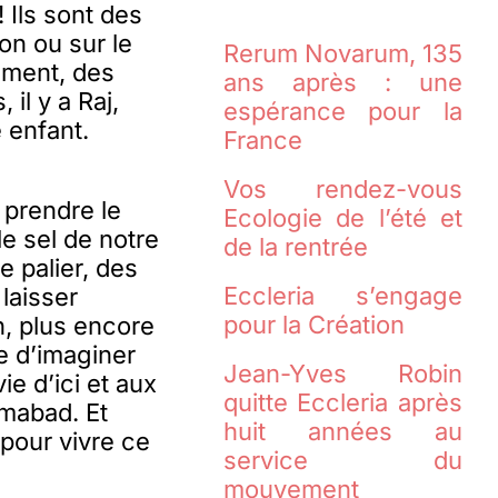
! Ils sont des
on ou sur le
Rerum Novarum, 135
ement, des
ans après : une
 il y a Raj,
espérance pour la
 enfant.
France
Vos rendez-vous
 prendre le
Ecologie de l’été et
le sel de notre
de la rentrée
e palier, des
Eccleria s’engage
laisser
pour la Création
n, plus encore
ie d’imaginer
Jean-Yves Robin
e d’ici et aux
quitte Eccleria après
amabad. Et
huit années au
 pour vivre ce
service du
mouvement