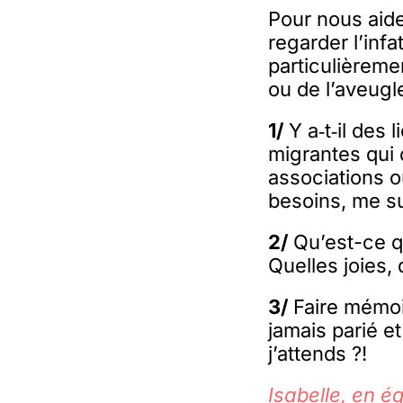
Pour nous aide
regarder l’inf
particulièreme
ou de l’aveugl
1/
Y a‑t‑il des
migrantes qui o
associations ou 
besoins, me su
2/
Qu’est-ce q
Quelles joies,
3/
Faire mémoi
jamais parié e
j’attends ?!
Isabelle, en é