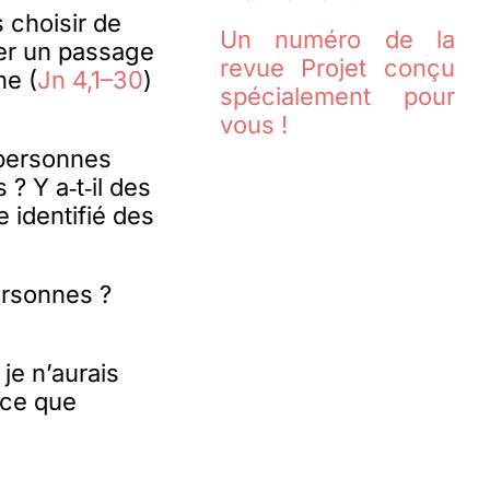
 choisir de
Un numéro de la
ter un passage
revue Projet conçu
ne (
Jn 4,1–30
)
spécialement pour
vous !
 personnes
? Y a‑t‑il des
je identifié des
ersonnes ?
je n’aurais
-ce que