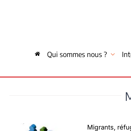
Skip
to
content
Qui sommes nous ?
In
M
Migrants, réfu